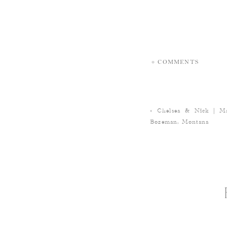
+ COMMENTS
«
Chelsea & Nick | Ma
Bozeman, Montana