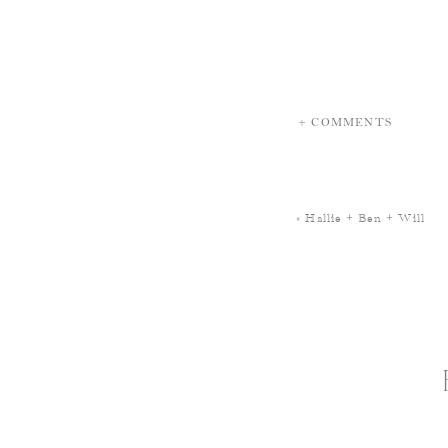
+ COMMENTS
«
Hallie + Ben + Will