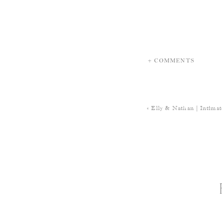
+ COMMENTS
«
Elly & Nathan | Intima