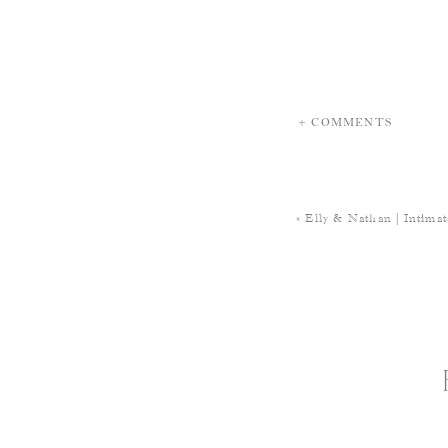
+ COMMENTS
«
Elly & Nathan | Intima