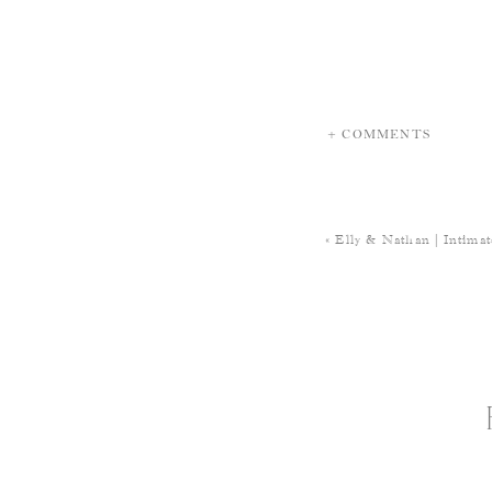
+ COMMENTS
«
Elly & Nathan | Intima