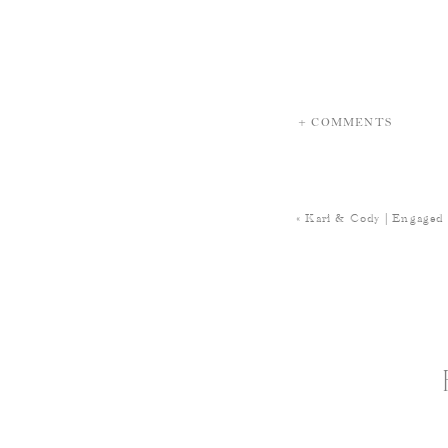
+ COMMENTS
«
Kari & Cody | Engaged